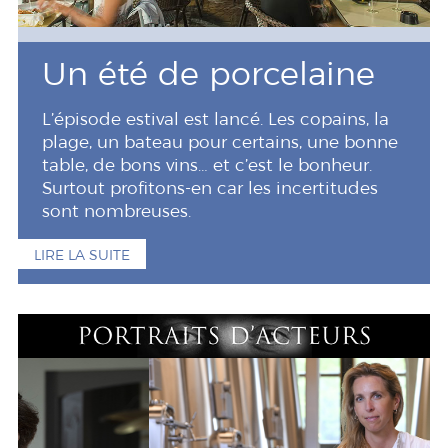
Un été de porcelaine
L’épisode estival est lancé. Les copains, la
plage, un bateau pour certains, une bonne
table, de bons vins… et c’est le bonheur.
Surtout profitons-en car les incertitudes
sont nombreuses.
LIRE LA SUITE