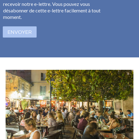
a
recevoir notre e-lettre. Vous pouvez vous
i
s
l
désabonner de cette e-lettre facilement à tout
e
*
moment.
s
à
ENVOYER
c
o
c
h
e
r
*