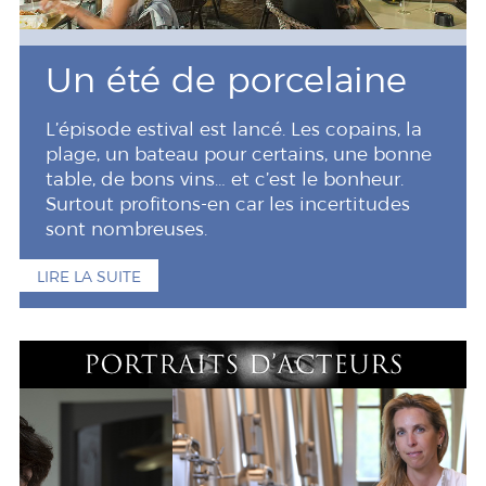
Un été de porcelaine
L’épisode estival est lancé. Les copains, la
plage, un bateau pour certains, une bonne
table, de bons vins… et c’est le bonheur.
Surtout profitons-en car les incertitudes
sont nombreuses.
LIRE LA SUITE