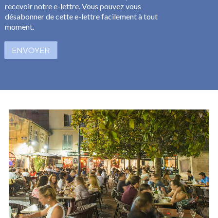
a
recevoir notre e-lettre. Vous pouvez vous
i
s
l
désabonner de cette e-lettre facilement à tout
e
*
moment.
s
à
ENVOYER
c
o
c
h
e
r
*